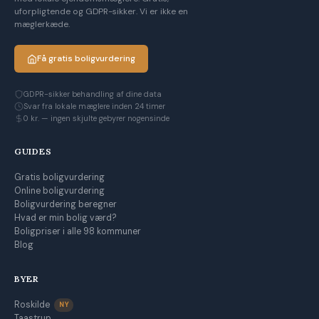
uforpligtende og GDPR-sikker. Vi er ikke en
mæglerkæde.
Få gratis boligvurdering
GDPR-sikker behandling af dine data
Svar fra lokale mæglere inden 24 timer
0 kr. — ingen skjulte gebyrer nogensinde
GUIDES
Gratis boligvurdering
Online boligvurdering
Boligvurdering beregner
Hvad er min bolig værd?
Boligpriser i alle 98 kommuner
Blog
BYER
Roskilde
NY
Taastrup