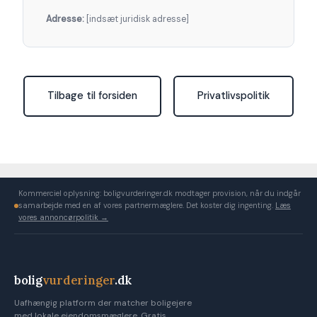
Adresse:
[indsæt juridisk adresse]
Tilbage til forsiden
Privatlivspolitik
Kommerciel oplysning: boligvurderinger.dk modtager provision, når du indgår
samarbejde med en af vores partnermæglere. Det koster dig ingenting.
Læs
vores annoncørpolitik →
bolig
vurderinger
.dk
Uafhængig platform der matcher boligejere
med lokale ejendomsmæglere. Gratis,