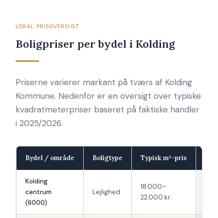
LOKAL PRISOVERSIGT
Boligpriser per bydel i Kolding
Priserne varierer markant på tværs af Kolding
Kommune. Nedenfor er en oversigt over typiske
kvadratmeterpriser baseret på faktiske handler
i 2025/2026.
Bydel / område
Boligtype
Typisk m²-pris
Pri
Kolding
18.000–
centrum
Lejlighed
Høj
22.000 kr.
(6000)