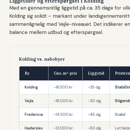
Liggetider og efterspørgsel i Kolding
Med en gennemsnitlig liggetid på ca. 35 dage for vill
Kolding sig solidt – markant under landsgennemsnit
sammenlignelig med Vejle-niveauet. Det indikerer e
balance mellem udbud og efterspørgsel.
Kolding vs. nabobyer
By
Gns. m²-pris
Liggetid
Pristre
Kolding
~16.500 kr.
~35 dg.
Stabil/s
Vejle
~18.000 kr.
~30 dg.
Stigend
Fredericia
~14.500 kr.
~45 dg.
Stabil
Haderslev
~13.000 kr.
~50 dg.
Let fal