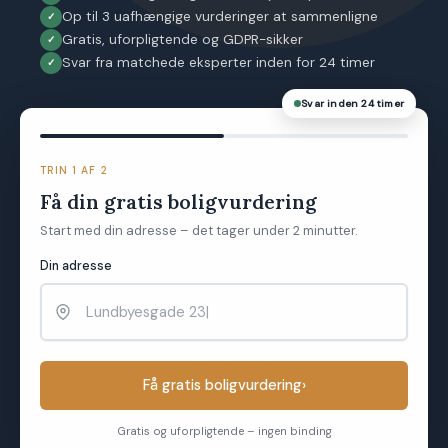
Op til 3 uafhængige vurderinger at sammenligne
Gratis, uforpligtende og GDPR-sikker
Svar fra matchede eksperter inden for 24 timer
Svar inden 24 timer
TRIN 1 AF 2
Få din gratis boligvurdering
Start med din adresse – det tager under 2 minutter.
Din adresse
Få gratis boligvurdering
›
Gratis og uforpligtende – ingen binding