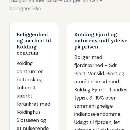
mægler kender disse – det gør en AVM-
beregner ikke.
Beliggenhed
Kolding Fjord og
og nærhed til
naturens indflydelse
Kolding
på prisen
centrum
Boliger med
Kolding
fjordnærhed – Sdr.
centrum er
Bjert, Vonsild, Bjert og
historisk og
områderne ud mod
kulturelt
Kolding Fjord – handles
stærkt
typisk 8–15% over
forankret med
sammenlignelige
Koldinghus,
indlandsejendomme.
Slotssøen og
Udsigt til fjorden, let
et pulserende