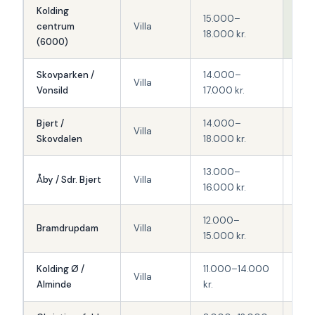
Kolding
15.000–
centrum
Villa
Høj
18.000 kr.
(6000)
Skovparken /
14.000–
Mid
Villa
Vonsild
17.000 kr.
høj
Bjert /
14.000–
Mid
Villa
Skovdalen
18.000 kr.
høj
13.000–
Åby / Sdr. Bjert
Villa
Mid
16.000 kr.
12.000–
Bramdrupdam
Villa
Mid
15.000 kr.
Kolding Ø /
11.000–14.000
Mid
Villa
Alminde
kr.
lav