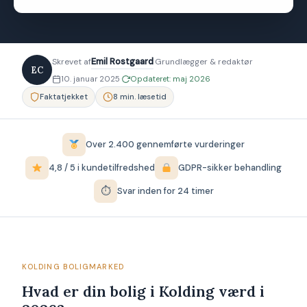
Emil Rostgaard
·
Skrevet af
Grundlægger & redaktør
EC
·
10. januar 2025
Opdateret: maj 2026
Faktatjekket
8 min. læsetid
Over 2.400 gennemførte vurderinger
4,8 / 5 i kundetilfredshed
GDPR-sikker behandling
⏱
Svar inden for 24 timer
KOLDING BOLIGMARKED
Hvad er din bolig i Kolding værd i