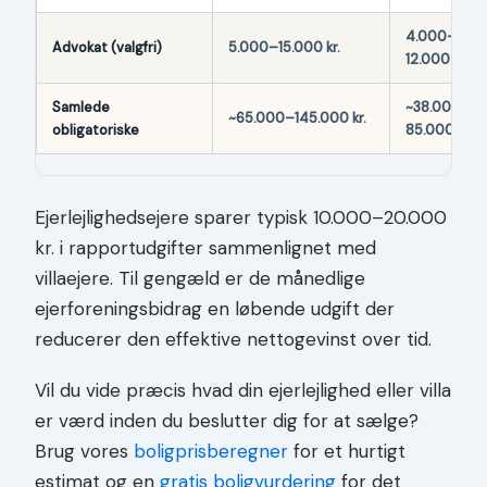
4.000–
Advokat (valgfri)
5.000–15.000 kr.
12.000 kr.
Samlede
~38.000–
~65.000–145.000 kr.
obligatoriske
85.000 kr.
Ejerlejlighedsejere sparer typisk 10.000–20.000
kr. i rapportudgifter sammenlignet med
villaejere. Til gengæld er de månedlige
ejerforeningsbidrag en løbende udgift der
reducerer den effektive nettogevinst over tid.
Vil du vide præcis hvad din ejerlejlighed eller villa
er værd inden du beslutter dig for at sælge?
Brug vores
boligprisberegner
for et hurtigt
estimat og en
gratis boligvurdering
for det