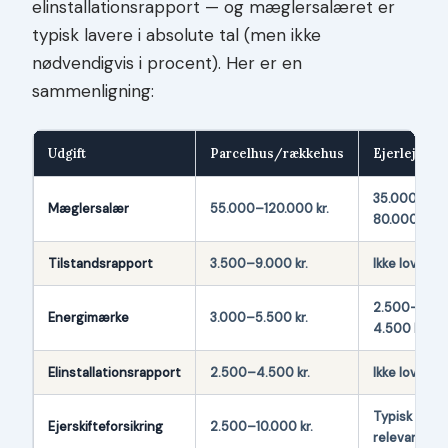
elinstallationsrapport — og mæglersalæret er
typisk lavere i absolute tal (men ikke
nødvendigvis i procent). Her er en
sammenligning:
Udgift
Parcelhus/rækkehus
Ejerlejligh
35.000–
Mæglersalær
55.000–120.000 kr.
80.000 kr.
Tilstandsrapport
3.500–9.000 kr.
Ikke lovpligt
2.500–
Energimærke
3.000–5.500 kr.
4.500 kr.
Elinstallationsrapport
2.500–4.500 kr.
Ikke lovpligt
Typisk ikke
Ejerskifteforsikring
2.500–10.000 kr.
relevant