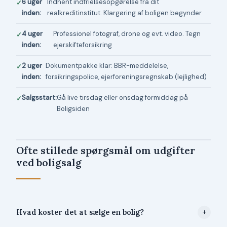
6 uger
Indhent indfrielsesopgørelse fra dit
inden:
realkreditinstitut. Klargøring af boligen begynder
4 uger
Professionel fotograf, drone og evt. video. Tegn
inden:
ejerskifteforsikring
2 uger
Dokumentpakke klar: BBR-meddelelse,
inden:
forsikringspolice, ejerforeningsregnskab (lejlighed)
Salgsstart:
Gå live tirsdag eller onsdag formiddag på
Boligsiden
Ofte stillede spørgsmål om udgifter
ved boligsalg
Hvad koster det at sælge en bolig?
+