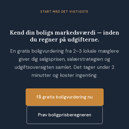
korrekt — en fejl i købsaftalen kan være dyr. De fleste der
prøver privat salg ender alligevel med at bruge en mægler.
START MED DET VIGTIGSTE
Kend din boligs markedsværdi — inden
du regner på udgifterne.
En gratis boligvurdering fra 2–3 lokale mæglere
giver dig salgsprisen, salærstrategien og
udgiftsoversigten samlet. Det tager under 2
minutter og koster ingenting.
Få gratis boligvurdering nu
Prøv boligprisberegneren