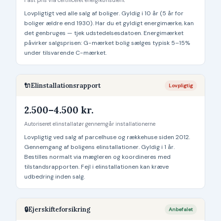
Lovpligtigt ved alle salg af boliger. Gyldig i 10 år (5 år for
boliger ældre end 1930). Har du et gyldigt energimærke, kan
det genbruges — tjek udstedelsesdatoen. Energimærket
påvirker salgsprisen: G-mærket bolig sælges typisk 5–15%
under tilsvarende C-mærket.
🔌
Elinstallationsrapport
Lovpligtig
2.500–4.500 kr.
Autoriseret elinstallatør gennemgår installationerne
Lovpligtig ved salg af parcelhuse og rækkehuse siden 2012.
Gennemgang af boligens elinstallationer. Gyldig i 1 år.
Bestilles normalt via mægleren og koordineres med
tilstandsrapporten. Fejl i elinstallationen kan kræve
udbedring inden salg.
🔒
Ejerskifteforsikring
Anbefalet