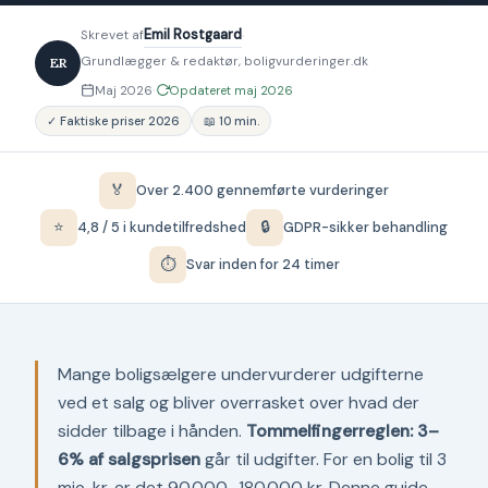
·
Emil Rostgaard
Skrevet af
Grundlægger & redaktør, boligvurderinger.dk
ER
·
Maj 2026
Opdateret maj 2026
✓ Faktiske priser 2026
📖 10 min.
🏅
Over 2.400 gennemførte vurderinger
⭐
🔒
4,8 / 5 i kundetilfredshed
GDPR-sikker behandling
⏱
Svar inden for 24 timer
Mange boligsælgere undervurderer udgifterne
ved et salg og bliver overrasket over hvad der
sidder tilbage i hånden.
Tommelfingerreglen: 3–
6% af salgsprisen
går til udgifter. For en bolig til 3
mio. kr. er det 90.000–180.000 kr. Denne guide