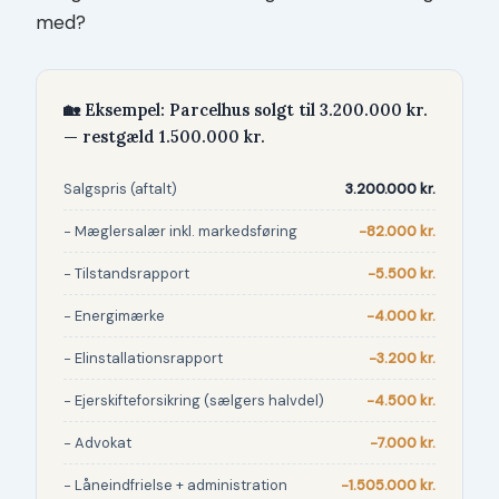
med?
🏡 Eksempel: Parcelhus solgt til 3.200.000 kr.
— restgæld 1.500.000 kr.
Salgspris (aftalt)
3.200.000 kr.
− Mæglersalær inkl. markedsføring
−82.000 kr.
− Tilstandsrapport
−5.500 kr.
− Energimærke
−4.000 kr.
− Elinstallationsrapport
−3.200 kr.
− Ejerskifteforsikring (sælgers halvdel)
−4.500 kr.
− Advokat
−7.000 kr.
− Låneindfrielse + administration
−1.505.000 kr.