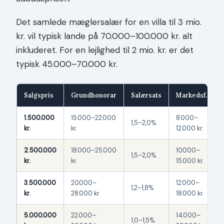
Det samlede mæglersalær for en villa til 3 mio.
kr. vil typisk lande på 70.000–100.000 kr. alt
inkluderet. For en lejlighed til 2 mio. kr. er det
typisk 45.000–70.000 kr.
Salgspris
Grundhonorar
Salærsats
Markedsf.
1.500.000
15.000–22.000
8.000–
1,5–2,0%
kr.
kr.
12.000 kr.
2.500.000
18.000–25.000
10.000–
1,5–2,0%
kr.
kr.
15.000 kr.
3.500.000
20.000–
12.000–
1,2–1,8%
kr.
28.000 kr.
18.000 kr.
5.000.000
22.000–
14.000–
1,0–1,5%