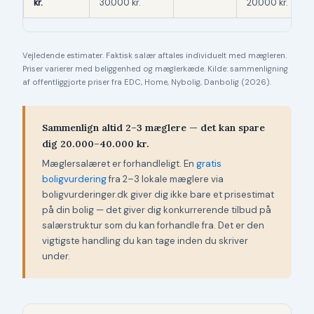
kr.
30.000 kr.
20.000 kr.
Vejledende estimater. Faktisk salær aftales individuelt med mægleren.
Priser varierer med beliggenhed og mæglerkæde. Kilde: sammenligning
af offentliggjorte priser fra EDC, Home, Nybolig, Danbolig (2026).
Sammenlign altid 2–3 mæglere — det kan spare
dig 20.000–40.000 kr.
Mæglersalæret er forhandleligt. En
gratis
boligvurdering
fra 2–3 lokale mæglere via
boligvurderinger.dk giver dig ikke bare et prisestimat
på din bolig — det giver dig konkurrerende tilbud på
salærstruktur som du kan forhandle fra. Det er den
vigtigste handling du kan tage inden du skriver
under.