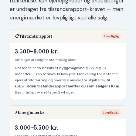
rækkehuse. Kun ejerlejligheder og andelsboliger
er undtaget fra tilstandsrapport-kravet — men
energimærket er lovpligtigt ved alle salg.
📋
Tilstandsrapport
Lovpligtig
3.500–9.000 kr.
Afhænger af boligens størrelse og alder
Udstedes af en beskikket byggesagkyndig. Gyldig i 6
måneder — kan fornyes til halv pris. Nødvendig for at tegne
ejerskifteforsikring og overføre ansvar for skjulte fejl til
køber.
Uden tilstandsrapport hæfter du som sælger i 10 år.
Bestil tidligt — det tager 2–4 uger.
⚡
Energimærke
Lovpligtigt
3.000–5.500 kr.
Fast pris via certificeret energikonsulent