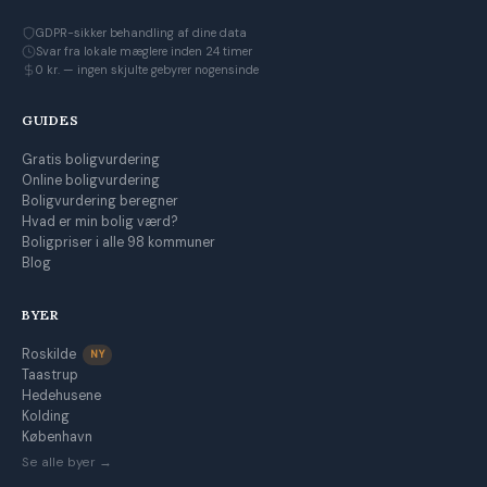
GDPR-sikker behandling af dine data
Svar fra lokale mæglere inden 24 timer
0 kr. — ingen skjulte gebyrer nogensinde
GUIDES
Gratis boligvurdering
Online boligvurdering
Boligvurdering beregner
Hvad er min bolig værd?
Boligpriser i alle 98 kommuner
Blog
BYER
Roskilde
NY
Taastrup
Hedehusene
Kolding
København
Se alle byer →