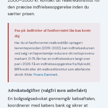
2.000–5.000 kr. Kontakt dit realkreditinstitut for
den præcise indfrielsesopgørelse inden du
sætter prisen.
Pas på: indfrielse af fastforrentet lån kan koste
dig
Har du et fastforrentet realkreditlån optaget i
lavrenteperioden (2019–2022), kan indfrielseskursen
ved salg i et højrentemiljø reducere dit nettoprovenu
markant. Et 1% lån har en indfrielseskurs langt over
pari i 2026. Få en indfrielsesopgørelse fra Nykredit,
BRFkredit eller dit realkreditinstitut som allerførste
skridt. Kilde:
Finans Danmark
.
Advokatudgifter (valgfri men anbefalet)
En boligsalgsadvokat gennemgår købsaftalen,
koordinerer med købers bank og sikrer at