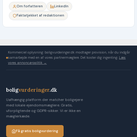
Om forfatteren
LinkedIn
Faktatjekket af redaktionen
Kommerciel oplysning: boligvurderinger.dk modtager provision, når du indgår
samarbejde med en af vores partnermæglere. Det koster dig ingenting.
Læs
vores annoncørpolitik →
bolig
vurderinger
.dk
Uafhængig platform der matcher boligejere
med lokale ejendomsmæglere. Gratis,
uforpligtende og GDPR-sikker. Vi er ikke en
mæglerkæde.
Få gratis boligvurdering