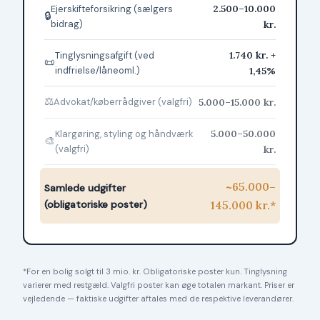
2.500–10.000
Ejerskifteforsikring (sælgers
🔒
bidrag)
kr.
1.740 kr. +
Tinglysningsafgift (ved
📜
indfrielse/låneoml.)
1,45%
⚖️
5.000–15.000 kr.
Advokat/køberrådgiver (valgfri)
5.000–50.000
Klargøring, styling og håndværk
🎨
(valgfri)
kr.
~65.000–
Samlede udgifter
(obligatoriske poster)
145.000 kr.*
*For en bolig solgt til 3 mio. kr. Obligatoriske poster kun. Tinglysning
varierer med restgæld. Valgfri poster kan øge totalen markant. Priser er
vejledende — faktiske udgifter aftales med de respektive leverandører.