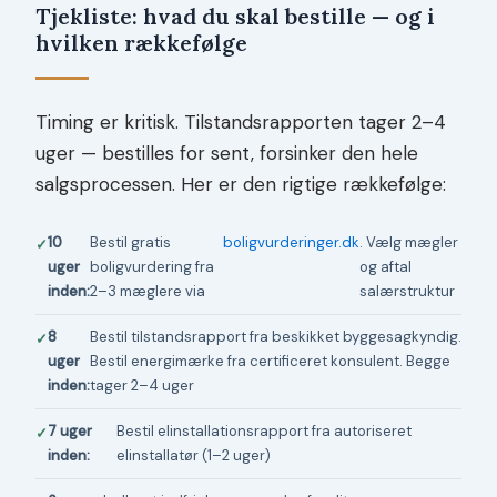
Tjekliste: hvad du skal bestille — og i
hvilken rækkefølge
Timing er kritisk. Tilstandsrapporten tager 2–4
uger — bestilles for sent, forsinker den hele
salgsprocessen. Her er den rigtige rækkefølge:
10
Bestil gratis
boligvurderinger.dk
. Vælg mægler
uger
boligvurdering fra
og aftal
inden:
2–3 mæglere via
salærstruktur
8
Bestil tilstandsrapport fra beskikket byggesagkyndig.
uger
Bestil energimærke fra certificeret konsulent. Begge
inden:
tager 2–4 uger
7 uger
Bestil elinstallationsrapport fra autoriseret
inden:
elinstallatør (1–2 uger)