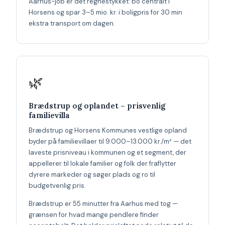
Aarhus-job er det regnestykket: bo centralt i
Horsens og spar 3–5 mio. kr. i boligpris for 30 min
ekstra transport om dagen.
🌿
Brædstrup og oplandet – prisvenlig
familievilla
Brædstrup og Horsens Kommunes vestlige opland
byder på familievillaer til 9.000–13.000 kr./m² — det
laveste prisniveau i kommunen og et segment, der
appellerer til lokale familier og folk der fraflytter
dyrere markeder og søger plads og ro til
budgetvenlig pris.
Brædstrup er 55 minutter fra Aarhus med tog —
grænsen for hvad mange pendlere finder