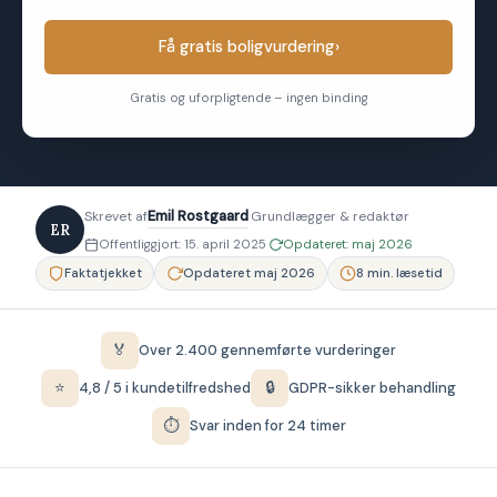
Få gratis boligvurdering
›
Gratis og uforpligtende – ingen binding
Emil Rostgaard
·
Skrevet af
Grundlægger & redaktør
ER
·
Offentliggjort: 15. april 2025
Opdateret: maj 2026
Faktatjekket
Opdateret maj 2026
8 min. læsetid
🏅
Over 2.400 gennemførte vurderinger
⭐
🔒
4,8 / 5 i kundetilfredshed
GDPR-sikker behandling
⏱
Svar inden for 24 timer