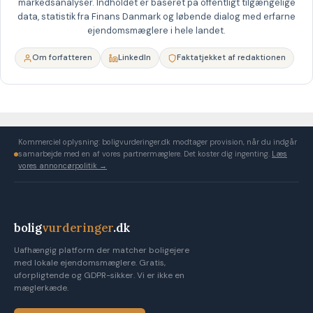
markedsanalyser. Indholdet er baseret på offentligt tilgængelige
data, statistik fra Finans Danmark og løbende dialog med erfarne
ejendomsmæglere i hele landet.
Om forfatteren
LinkedIn
Faktatjekket af redaktionen
Kommerciel oplysning: boligvurderinger.dk modtager provision, når du indgår
samarbejde med en af vores partnermæglere. Det koster dig ingenting.
Læs
vores annoncørpolitik →
bolig
vurderinger
.dk
Uafhængig platform der matcher boligejere
med lokale ejendomsmæglere. Gratis,
uforpligtende og GDPR-sikker. Vi er ikke en
mæglerkæde.