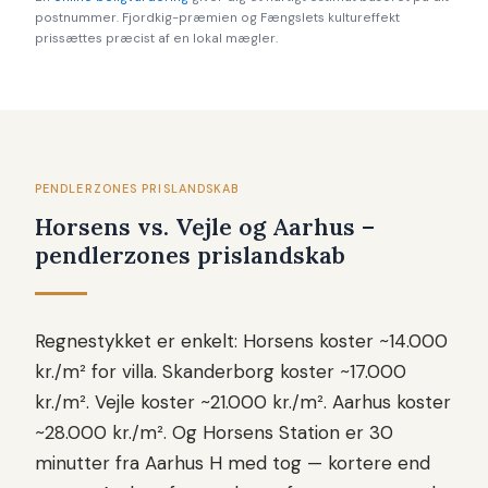
postnummer. Fjordkig-præmien og Fængslets kultureffekt
prissættes præcist af en lokal mægler.
PENDLERZONES PRISLANDSKAB
Horsens vs. Vejle og Aarhus –
pendlerzones prislandskab
Regnestykket er enkelt: Horsens koster ~14.000
kr./m² for villa. Skanderborg koster ~17.000
kr./m². Vejle koster ~21.000 kr./m². Aarhus koster
~28.000 kr./m². Og Horsens Station er 30
minutter fra Aarhus H med tog — kortere end