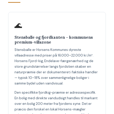
🌊
Stensballe og fjordkanten – kommunens
premium-villazone
Stensballe er Horsens Kommunes dyreste
villaadresse med priser på 16.000–22.000 kr./m².
Horsens Fjord-kig, Endelave-færgenærhed og de
store grundstørrelser langs fjordstien skaber en
naturpræmie der er dokumenteret i faktiske handler
— typisk 10–18% over sammenlignelige boliger i
samme bydel uden vandvisual.
Den specifikke fjordkig-præmie er adressespecifik.
En bolig med direkte vandudsigt handles til markant
over en bolig 200 meter fra fjordens syne. Det er
præcis den forskel en lokal Horsens-mægler