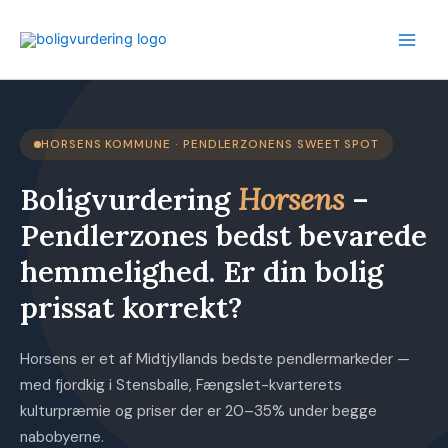
Gå
til
indholdet
HORSENS KOMMUNE · PENDLERZONENS SWEET SPOT
Boligvurdering
Horsens
–
Pendlerzones bedst bevarede
hemmelighed. Er din bolig
prissat korrekt?
Horsens er et af Midtjyllands bedste pendlermarkeder —
med fjordkig i Stensballe, Fængslet-kvarterets
kulturpræmie og priser der er 20–35% under begge
nabobyerne.