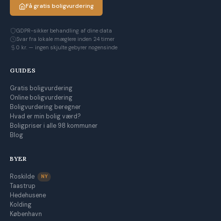
Få gratis boligvurdering
GDPR-sikker behandling af dine data
Svar fra lokale mæglere inden 24 timer
0 kr. — ingen skjulte gebyrer nogensinde
GUIDES
Gratis boligvurdering
Online boligvurdering
Boligvurdering beregner
Hvad er min bolig værd?
Boligpriser i alle 98 kommuner
Blog
BYER
Roskilde
NY
Taastrup
Hedehusene
Kolding
København