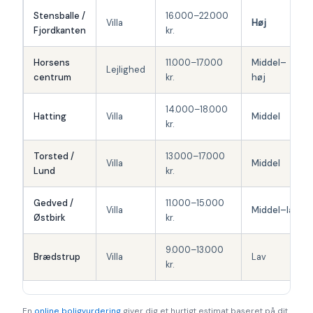
Stensballe /
16.000–22.000
Villa
Høj
Fjordkanten
kr.
Horsens
11.000–17.000
Middel–
Lejlighed
centrum
kr.
høj
14.000–18.000
Hatting
Villa
Middel
kr.
Torsted /
13.000–17.000
Villa
Middel
Lund
kr.
Gedved /
11.000–15.000
Villa
Middel–lav
Østbirk
kr.
9.000–13.000
Brædstrup
Villa
Lav
kr.
En
online boligvurdering
giver dig et hurtigt estimat baseret på dit