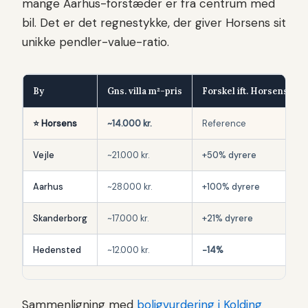
mange Aarhus-forstæder er fra centrum med
bil. Det er det regnestykke, der giver Horsens sit
unikke pendler-value-ratio.
By
Gns. villa m²-pris
Forskel ift. Horsens
⭐ Horsens
~14.000 kr.
Reference
Vejle
~21.000 kr.
+50% dyrere
Aarhus
~28.000 kr.
+100% dyrere
Skanderborg
~17.000 kr.
+21% dyrere
Hedensted
~12.000 kr.
−14%
Sammenligning med
boligvurdering i Kolding