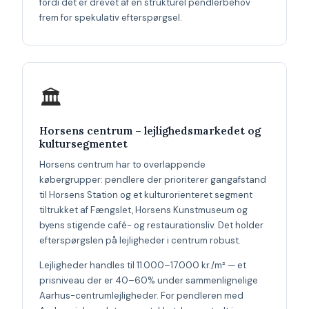
fordi det er drevet af en strukturel pendlerbehov
frem for spekulativ efterspørgsel.
🏛
Horsens centrum – lejlighedsmarkedet og
kultursegmentet
Horsens centrum har to overlappende
købergrupper: pendlere der prioriterer gangafstand
til Horsens Station og et kulturorienteret segment
tiltrukket af Fængslet, Horsens Kunstmuseum og
byens stigende café- og restaurationsliv. Det holder
efterspørgslen på lejligheder i centrum robust.
Lejligheder handles til 11.000–17.000 kr./m² — et
prisniveau der er 40–60% under sammenlignelige
Aarhus-centrumlejligheder. For pendleren med