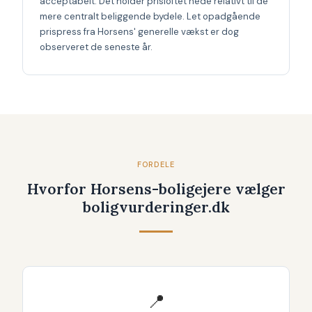
acceptabelt. Det holder prisloftet nede relativt til de
mere centralt beliggende bydele. Let opadgående
prispress fra Horsens' generelle vækst er dog
observeret de seneste år.
FORDELE
Hvorfor Horsens-boligejere vælger
boligvurderinger.dk
📍