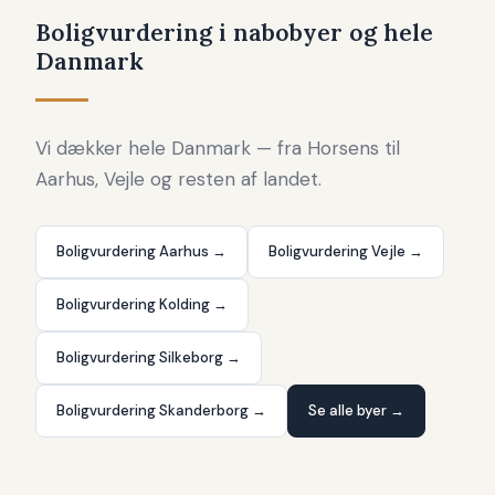
at man kender sin boligs reelle markedsværdi. En
Boligvurdering i nabobyer og hele
boligvurdering Horsens fra en lokal ekspert er det rette
Danmark
udgangspunkt.
Vi dækker hele Danmark — fra Horsens til
Aarhus, Vejle og resten af landet.
Boligvurdering Aarhus →
Boligvurdering Vejle →
Boligvurdering Kolding →
Boligvurdering Silkeborg →
Boligvurdering Skanderborg →
Se alle byer →