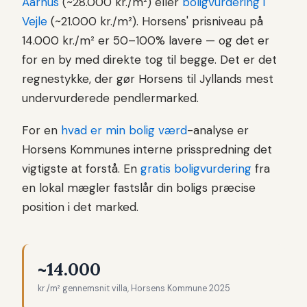
Aarhus
(~28.000 kr./m²) eller
boligvurdering i
Vejle
(~21.000 kr./m²). Horsens' prisniveau på
14.000 kr./m² er 50–100% lavere — og det er
for en by med direkte tog til begge. Det er det
regnestykke, der gør Horsens til Jyllands mest
undervurderede pendlermarked.
For en
hvad er min bolig værd
-analyse er
Horsens Kommunes interne prisspredning det
vigtigste at forstå. En
gratis boligvurdering
fra
en lokal mægler fastslår din boligs præcise
position i det marked.
~14.000
kr./m² gennemsnit villa, Horsens Kommune 2025