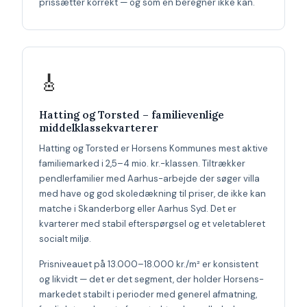
prissætter korrekt — og som en beregner ikke kan.
🎸
Hatting og Torsted – familievenlige
middelklassekvarterer
Hatting og Torsted er Horsens Kommunes mest aktive
familiemarked i 2,5–4 mio. kr.-klassen. Tiltrækker
pendlerfamilier med Aarhus-arbejde der søger villa
med have og god skoledækning til priser, de ikke kan
matche i Skanderborg eller Aarhus Syd. Det er
kvarterer med stabil efterspørgsel og et veletableret
socialt miljø.
Prisniveauet på 13.000–18.000 kr./m² er konsistent
og likvidt — det er det segment, der holder Horsens-
markedet stabilt i perioder med generel afmatning,