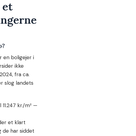
 et
ingerne
o?
 en boligejer i
sider ikke
2024, fra ca.
er slog landets
l 11.247 kr./m² —
r et klart
g de har siddet