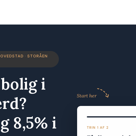
HOVEDSTAD · STORÅEN
bolig i
Start her
rd?
g 8,5% i
TRIN 1 AF 2