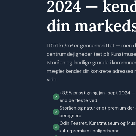
2024 — ken
din marked
11.571 kr./m² er gennemsnittet — men d
centrumslejligheder tæt på Kunstmuseet t
Storåen og landlige grunde i kommunen
mægler kender din konkrete adresses 
vide.
+8,5% prisstigning jan–sept 2024 —
end de fleste ved
Storåen og natur er et premium der e
beregnere
Odin Teatret, Kunstmuseum og Musik
kulturpremium i boligpriserne