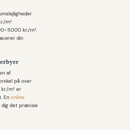
umslejligheder
r./m².
00–11.000 kr./m².
acerer din
derbyer
 en af
orskel på over
kr./m² er
t. En
online
 dig det præcise