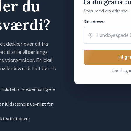
der du
Få din gratis b
Start med din adresse –
sværdi?
Din adresse
et dækker over alt fra
il stille villaer langs
Få gr
s yderområder. En lokal
markedsværdi. Det bør du
Gratis og u
 Holstebro vokser hurtigere
r fuldstændig usynligt for
teatret driver