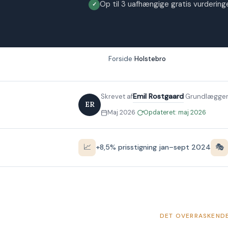
Op til 3 uafhængige gratis vurderinge
Forside
Holstebro
·
Emil Rostgaard
Skrevet af
Grundlægger
ER
·
Maj 2026
Opdateret: maj 2026
📈
🎭
+8,5% prisstigning jan–sept 2024
DET OVERRASKENDE