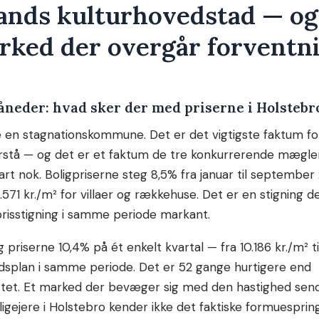
lands kulturhovedstad — og
rked der overgår forventn
åneder: hvad sker der med priserne i Holstebr
e en stagnationskommune. Det er det vigtigste faktum for
stå — og det er et faktum de tre konkurrerende mægler
rt nok. Boligpriserne steg 8,5% fra januar til september 
11.571 kr./m² for villaer og rækkehuse. Det er en stigning d
risstigning i samme periode markant.
 priserne 10,4% på ét enkelt kvartal — fra 10.186 kr./m² ti
dsplan i samme periode. Det er 52 gange hurtigere end
tet. Et marked der bevæger sig med den hastighed sende
ligejere i Holstebro kender ikke det faktiske formuesprin