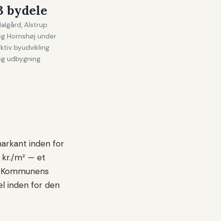
3 bydele
algård, Alstrup
og Hornshøj under
ktiv byudvikling
og udbygning
arkant inden for
kr./m² — et
r. Kommunens
el inden for den