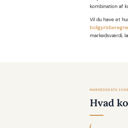
kombination af k
Vil du have et hu
boligprisberegne
markedsværdi, læ
MARKEDSDATA 202
Hvad kos