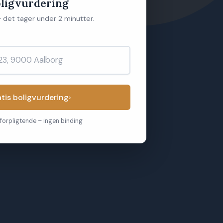
oligvurdering
 det tager under 2 minutter.
atis boligvurdering
›
forpligtende – ingen binding