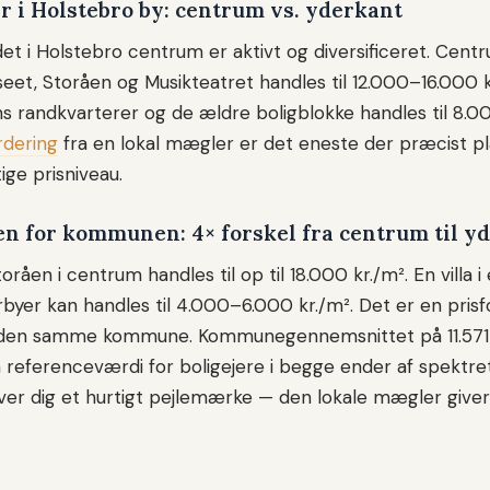
er i Holstebro by: centrum vs. yderkant
et i Holstebro centrum er aktivt og diversificeret. Centr
et, Storåen og Musikteatret handles til 12.000–16.000 k
ens randkvarterer og de ældre boligblokke handles til 8.0
rdering
fra en lokal mægler er det eneste der præcist pl
tige prisniveau.
en for kommunen: 4× forskel fra centrum til y
oråen i centrum handles til op til 18.000 kr./m². En villa i
er kan handles til 4.000–6.000 kr./m². Det er en prisf
den samme kommune. Kommunegennemsnittet på 11.571 
referenceværdi for boligejere i begge ender af spektre
ver dig et hurtigt pejlemærke — den lokale mægler giver