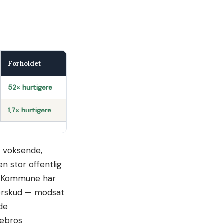
Forholdet
52× hurtigere
1,7× hurtigere
t voksende,
en stor offentlig
ro Kommune har
verskud — modsat
de
tebros