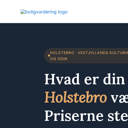
Gå
til
indholdet
HOLSTEBRO · VESTJYLLANDS KULTUR
OG ODIN
Hvad er din 
Holstebro
væ
Priserne ste