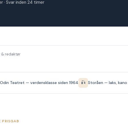
r · Svar inden 24 timer
 & redaktør
🎣
Odin Teatret — verdensklasse siden 1964
Storåen — laks, kano
 PRISGAB