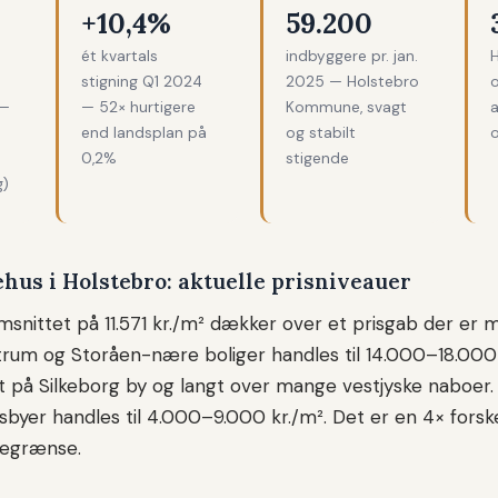
+10,4%
59.200
ét kvartals
indbyggere pr. jan.
H
stigning Q1 2024
2025 — Holstebro
 —
— 52× hurtigere
Kommune, svagt
a
end landsplan på
og stabilt
0,2%
stigende
g)
ehus i Holstebro: aktuelle prisniveauer
ittet på 11.571 kr./m² dækker over et prisgab der er m
um og Storåen-nære boliger handles til 14.000–18.000 
æt på Silkeborg by og langt over mange vestjyske naboe
sbyer handles til 4.000–9.000 kr./m². Det er en 4× forsk
egrænse.