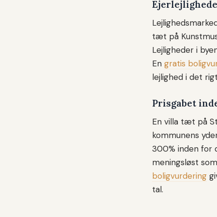
Ejerlejlighed
Lejlighedsmarked
tæt på Kunstmuse
Lejligheder i by
En
gratis boligvu
lejlighed i det rig
Prisgabet ind
En villa tæt på St
kommunens yderby
300% inden for 
meningsløst som 
boligvurdering
gi
tal.