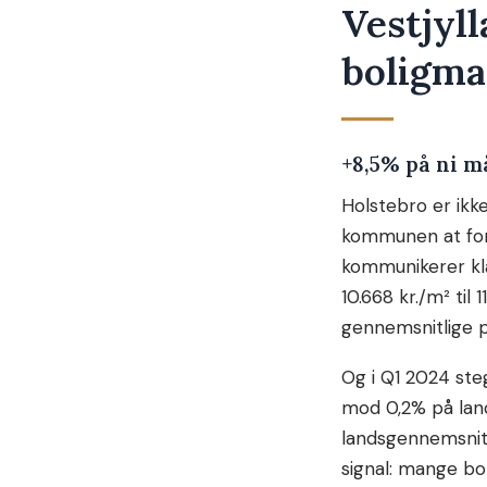
Vestjyl
boligma
+8,5% på ni m
Holstebro er ikk
kommunen at for
kommunikerer kla
10.668 kr./m² til 
gennemsnitlige p
Og i Q1 2024 steg
mod 0,2% på lan
landsgennemsnit
signal: mange bo