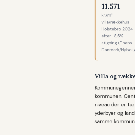
11.571
kr./m²
villa/rækkehus
Holstebro 2024
efter +8,5%
stigning (Finans
Danmark/Nyboli
Villa og rækk
Kommunegennemsn
kommunen. Centr
niveau der er t
yderbyer og land
samme kommun