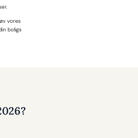
er.
røv vores
din boligs
 2026?