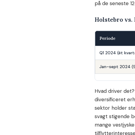
på de seneste 1
Holstebro vs.
Periode
Q1 2024 (ét kvart
Jan–sept 2024 (
Hvad driver det? 
diversificeret er
sektor holder st
svagt stigende b
mange vestjyske 
tilflytterinteres