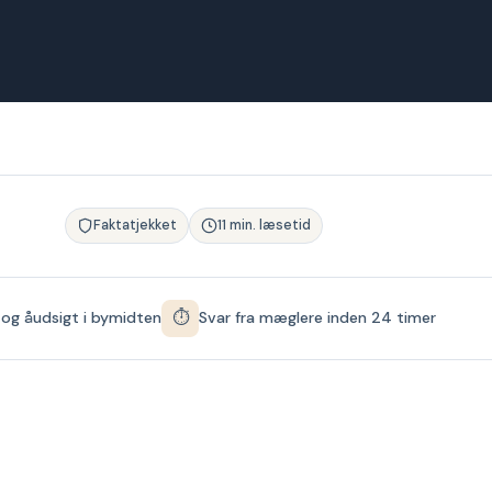
Faktatjekket
11 min. læsetid
⏱
 og åudsigt i bymidten
Svar fra mæglere inden 24 timer