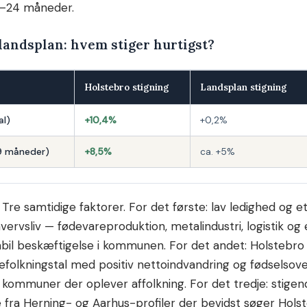
2–24 måneder.
 landsplan: hvem stiger hurtigst?
Holstebro stigning
Landsplan stigning
al)
+10,4%
+0,2%
9 måneder)
+8,5%
ca. +5%
Tre samtidige faktorer. For det første: lav ledighed og e
hvervsliv — fødevareproduktion, metalindustri, logistik og 
abil beskæftigelse i kommunen. For det andet: Holsteb
efolkningstal med positiv nettoindvandring og fødselso
kommuner der oplever affolkning. For det tredje: stigen
se fra Herning- og Aarhus-profiler der bevidst søger Hols