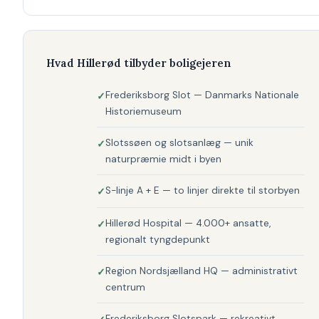
Hvad Hillerød tilbyder boligejeren
Frederiksborg Slot — Danmarks Nationale
Historiemuseum
Slotssøen og slotsanlæg — unik
naturpræmie midt i byen
S-linje A + E — to linjer direkte til storbyen
Hillerød Hospital — 4.000+ ansatte,
regionalt tyngdepunkt
Region Nordsjælland HQ — administrativt
centrum
Frederiksborg Slotspark — rekreativt