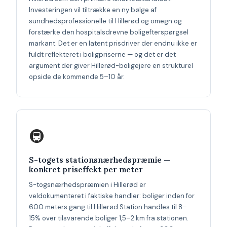
Investeringen vil tiltrække en ny bølge af
sundhedsprofessionelle til Hillerød og omegn og
forstærke den hospitalsdrevne boligefterspørgsel
markant. Det er en latent prisdriver der endnu ikke er
fuldt reflekteret i boligpriserne — og det er det
argument der giver Hillerød-boligejere en strukturel
opside de kommende 5–10 år.
🚇
S-togets stationsnærhedspræmie —
konkret priseffekt per meter
S-togsnærhedspræmien i Hillerød er
veldokumenteret i faktiske handler: boliger inden for
600 meters gang til Hillerød Station handles til 8–
15% over tilsvarende boliger 1,5–2 km fra stationen.