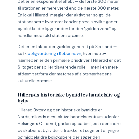
Det er en eksponentiel effekt — de første 300 meter
til stationen er mere værd end de næste 300 meter.
En lokal Hillerød-mægler der aktivt har solgt i de
stationsnære kvarterer kender præcis hvilke gader
og blokke der ligger inden for den "golden zone" og
handler med fuld stationspræmie.
Det er en faktor der gælder generelt på Sjælland —
se fx
boligvurdering i København
, hvor metro-
nærheden er den primære prisdriver. I Hillerød er det
S-toget der spiller tilsvarende rolle — men i en mere
afdæmpet form der matches af slotsnærhedens
kulturelle præmie.
Hillerøds historiske bymidtes handelsliv og
byliv
Hillerød Bytorv og den historiske bymidte er
Nordsjællands mest aktive handelscentrum udenfor
Helsingørs C. Torvet, gaden og cafémiljøet i den indre
by skaber et byliv der tiltrækker et segment af yngre
og middelaldre boligkøbere der søger den