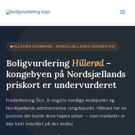
Gå
til
indholdet
HILLERØD KOMMUNE · NORDSJÆLLANDS KONGESTAD
Boligvurdering
Hillerød
–
kongebyen på Nordsjællands
priskort er undervurderet
Frederiksborg Slot, S-togets nordlige endepunkt og
Nordsjællands administrative tyngdepunkt. Hillerød har en
position der burde drive højere priser — men markedet er
ikke fuldt indstillet på det endnu.