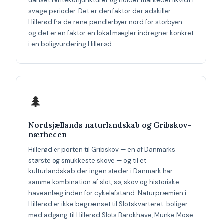
uanset rentekonjunkturer og holder markedet likvidt i
svage perioder. Det er den faktor der adskiller
Hillerød fra de rene pendlerbyer nord for storbyen —
og det er en faktor en lokal mægler indregner konkret
i en boligvurdering Hillerød.
🌲
Nordsjællands naturlandskab og Gribskov-
nærheden
Hillerød er porten til Gribskov — en af Danmarks
største og smukkeste skove — og til et
kulturlandskab der ingen steder i Danmark har
samme kombination af slot, sø, skov og historiske
haveanlæg inden for cykelafstand. Naturpræmien i
Hillerød er ikke begrænset til Slotskvarteret: boliger
med adgang til Hillerød Slots Barokhave, Munke Mose