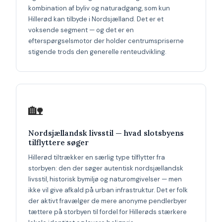
kombination af byliv og naturadgang, som kun
Hillerød kan tilbyde i Nordsjælland. Det er et
voksende segment — og det er en
efterspørgselsmotor der holder centrumspriserne
stigende trods den generelle renteudvikling.
🏡
Nordsjællandsk livsstil — hvad slotsbyens
tilflyttere søger
Hillerød tiltrækker en særlig type tilflytter fra
storbyen: den der søger autentisk nordsjællandsk
livsstil, historisk bymiljø og naturomgivelser — men
ikke vil give afkald på urban infrastruktur. Det er folk
der aktivt fravælger de mere anonyme pendlerbyer
tættere på storbyen til fordel for Hillerøds stærkere