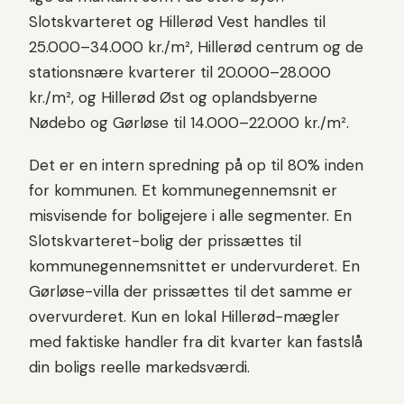
Slotskvarteret og Hillerød Vest handles til
25.000–34.000 kr./m², Hillerød centrum og de
stationsnære kvarterer til 20.000–28.000
kr./m², og Hillerød Øst og oplandsbyerne
Nødebo og Gørløse til 14.000–22.000 kr./m².
Det er en intern spredning på op til 80% inden
for kommunen. Et kommunegennemsnit er
misvisende for boligejere i alle segmenter. En
Slotskvarteret-bolig der prissættes til
kommunegennemsnittet er undervurderet. En
Gørløse-villa der prissættes til det samme er
overvurderet. Kun en lokal Hillerød-mægler
med faktiske handler fra dit kvarter kan fastslå
din boligs reelle markedsværdi.