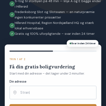
S-tog til storbyen på 48 min — linje A og E begge ender
i Hillerød
Frederiksborg Slot og Slotssøen — en naturpræmie
ingen konkurrenter prissætter
Hillerød Hospital, Region Nordsjælland HQ og stærk
lokal erhvervsbase
Gratis og 100% uforpligtende – svar inden 24 timer
Svar inden 24 timer
TRIN 1 AF 2
Få din gratis boligvurdering
Start med din adresse – det tager under 2 minutter.
Din adresse