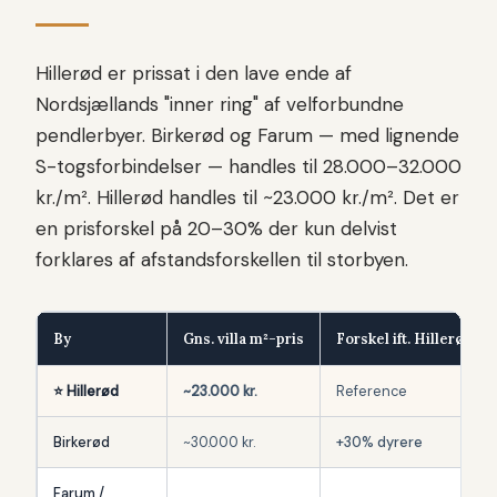
Hillerød er prissat i den lave ende af
Nordsjællands "inner ring" af velforbundne
pendlerbyer. Birkerød og Farum — med lignende
S-togsforbindelser — handles til 28.000–32.000
kr./m². Hillerød handles til ~23.000 kr./m². Det er
en prisforskel på 20–30% der kun delvist
forklares af afstandsforskellen til storbyen.
By
Gns. villa m²-pris
Forskel ift. Hillerød
⭐ Hillerød
~23.000 kr.
Reference
Birkerød
~30.000 kr.
+30% dyrere
Farum /