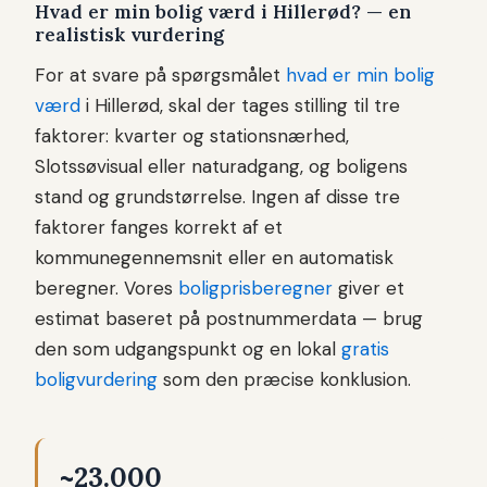
Hvad er min bolig værd i Hillerød? — en
realistisk vurdering
For at svare på spørgsmålet
hvad er min bolig
værd
i Hillerød, skal der tages stilling til tre
faktorer: kvarter og stationsnærhed,
Slotssøvisual eller naturadgang, og boligens
stand og grundstørrelse. Ingen af disse tre
faktorer fanges korrekt af et
kommunegennemsnit eller en automatisk
beregner. Vores
boligprisberegner
giver et
estimat baseret på postnummerdata — brug
den som udgangspunkt og en lokal
gratis
boligvurdering
som den præcise konklusion.
~23.000