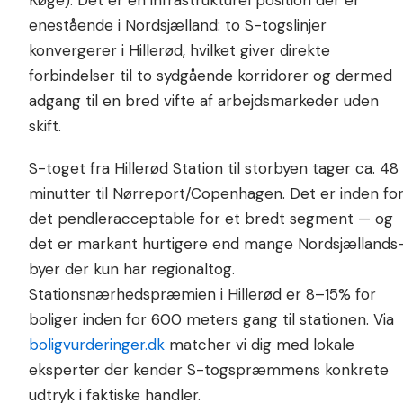
Køge). Det er en infrastrukturel position der er
enestående i Nordsjælland: to S-togslinjer
konvergerer i Hillerød, hvilket giver direkte
forbindelser til to sydgående korridorer og dermed
adgang til en bred vifte af arbejdsmarkeder uden
skift.
S-toget fra Hillerød Station til storbyen tager ca. 48
minutter til Nørreport/Copenhagen. Det er inden fo
det pendleracceptable for et bredt segment — og
det er markant hurtigere end mange Nordsjællands
byer der kun har regionaltog.
Stationsnærhedspræmien i Hillerød er 8–15% for
boliger inden for 600 meters gang til stationen. Via
boligvurderinger.dk
matcher vi dig med lokale
eksperter der kender S-togspræmmens konkrete
udtryk i faktiske handler.