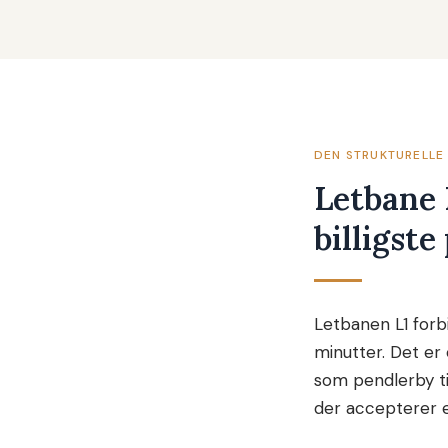
DEN STRUKTURELLE 
Letbane 
billigst
Letbanen L1 forb
minutter. Det er
som pendlerby ti
der accepterer e