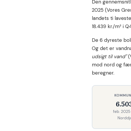
Den gennemsnitli
2025 (Vores Grena
landets ti lave
18.439 kr./m² i 
De 6 dyreste bo
Og det er vandn
udsigt til vand"
(
mod nord og færg
beregner.
KOMMUN
6.50
feb. 2025
Norddj