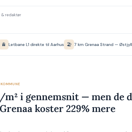
 & redaktør
🚊
🏖️
Letbane L1 direkte til Aarhus
7 km Grenaa Strand — Østjyl
N KOMMUNE
./m² i gennemsnit — men de 
i Grenaa koster 229% mere