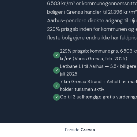
6.503 kr./m² er kommunegennemsnitte
boliger i Grenaa handler til 21.396 kr./m
Aarhus-pendlere direkte adgang til Djurs
229% prisgab inden for kommunen og en
fleste boligejere endnu ikke har fuldpris
229% prisgab: kommunegns. 6.503 kr
kr./m² (Vores Grenaa, feb. 2025)
Letbane L1 til Aarhus — 3,5× billigere
juli 2025
7 km Grenaa Strand + Anholt-ø-mar
holder turismen aktiv
Op til 3 uafhængige gratis vurdering
Forside
Grenaa