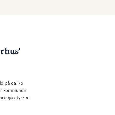
arhus'
d på ca. 75
bner kommunen
 arbejdsstyrken