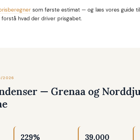
prisberegner
som første estimat — og læs vores guide ti
 forstå hvad der driver prisgabet.
5/2026
endenser — Grenaa og Norddj
ne
229%
39.000