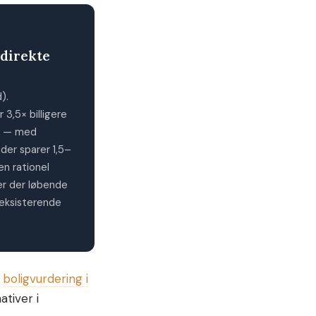
 direkte
).
r 3,5× billigere
us — med
der sparer 1,5–
en rationel
ver der løbende
eksisterende
g
boligvurdering i
tiver i