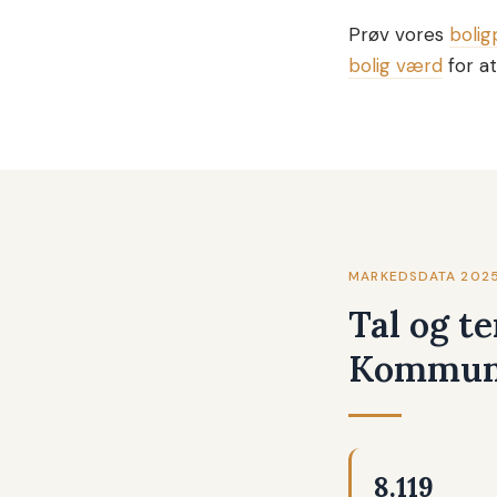
Prøv vores
bolig
bolig værd
for at
MARKEDSDATA 202
Tal og t
Kommu
8.119