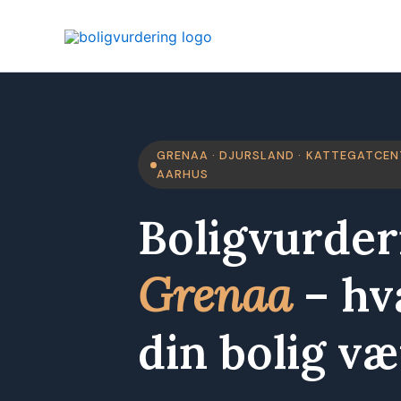
Gå
til
indholdet
GRENAA · DJURSLAND · KATTEGATCENT
AARHUS
Boligvurder
Grenaa
– hv
din bolig v