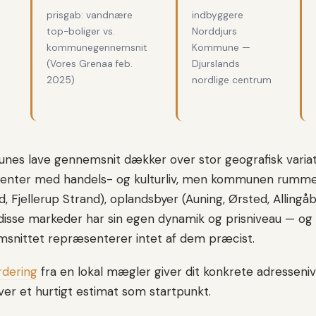
prisgab: vandnære
indbyggere
top-boliger vs.
Norddjurs
kommunegennemsnit
Kommune —
(Vores Grenaa feb.
Djurslands
2025)
nordlige centrum
nes lave gennemsnit dækker over stor geografisk variat
nter med handels- og kulturliv, men kommunen rumme
, Fjellerup Strand), oplandsbyer (Auning, Ørsted, Allingå
 disse markeder har sin egen dynamik og prisniveau — og
ittet repræsenterer intet af dem præcist.
rdering
fra en lokal mægler giver dit konkrete adresseni
ver et hurtigt estimat som startpunkt.