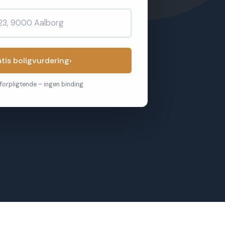
atis boligvurdering
›
forpligtende – ingen binding