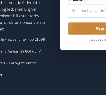
t — men de 6 dyreste
², og letbanen L1 giver
lands billigste storby.
 strukturel prisdriver de
Få gr
et.
./m² vs. vandnær top 21.396
Gratis og u
 end Aarhus' 29.801 kr./m² i
ked + Kattegatcentret
er