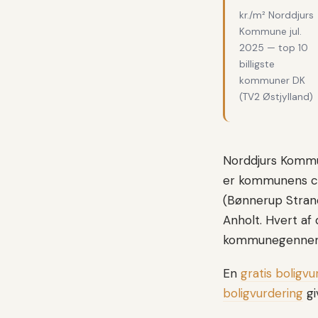
kr./m² Norddjurs
Kommune jul.
2025 — top 10
billigste
kommuner DK
(TV2 Østjylland)
Norddjurs Kommu
er kommunens ce
(Bønnerup Strand
Anholt. Hvert af
kommunegennemsn
En
gratis boligvu
boligvurdering
gi