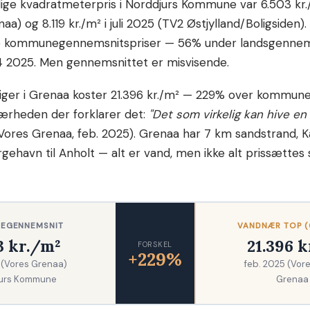
ge kvadratmeterpris i Norddjurs Kommune var 6.503 kr./
a) og 8.119 kr./m² i juli 2025 (TV2 Østjylland/Boligsiden).
ste kommunegennemsnitspriser — 56% under landsgennem
Q4 2025. Men gennemsnittet er misvisende.
liger i Grenaa koster 21.396 kr./m² — 229% over kommun
ærheden der forklarer det:
"Det som virkelig kan hive en v
Vores Grenaa, feb. 2025). Grenaa har 7 km sandstrand, 
ehavn til Anholt — alt er vand, men ikke alt prissættes
EGENNEMSNIT
VANDNÆR TOP (
3 kr./m²
21.396 
FORSKEL
+229%
 (Vores Grenaa)
feb. 2025 (Vor
urs Kommune
Grenaa