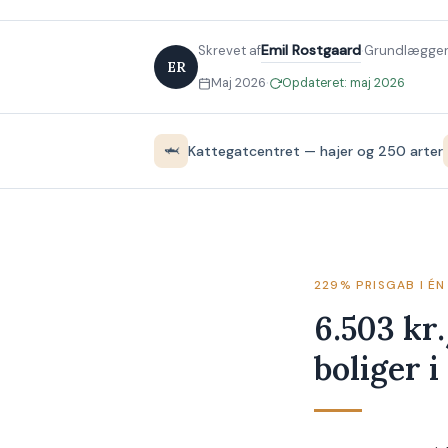
·
Emil Rostgaard
Skrevet af
Grundlægger
ER
·
Maj 2026
Opdateret: maj 2026
🦈
Kattegatcentret — hajer og 250 arter
229% PRISGAB I É
6.503 kr
boliger 