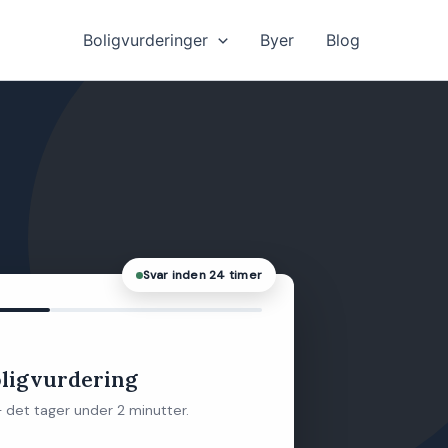
Boligvurderinger
Byer
Blog
Svar inden 24 timer
oligvurdering
 det tager under 2 minutter.