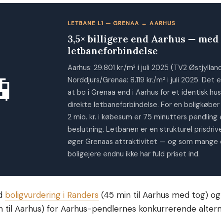
LETBANE L1 — GRENAA ↔ AARHUS
3,5× billigere end Aarhus — med
letbaneforbindelse
Aarhus: 29.801 kr./m² i juli 2025 (TV2 Østjylland
🚊
Norddjurs/Grenaa: 8.119 kr./m² i juli 2025. Det e
at bo i Grenaa end i Aarhus for et identisk h
direkte letbaneforbindelse. For en boligkøber 
2 mio. kr. i købesum er 75 minutters pendling 
beslutning. Letbanen er en strukturel prisdri
øger Grenaas attraktivitet — og som mange 
boligejere endnu ikke har fuld priset ind.
d
boligvurdering i Randers
(45 min til Aarhus med tog) o
 til Aarhus) for Aarhus-pendlernes konkurrerende alterna