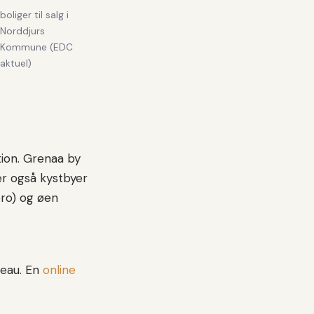
boliger til salg i
Norddjurs
Kommune (EDC
aktuel)
ion. Grenaa by
r også kystbyer
bro) og øen
veau. En
online