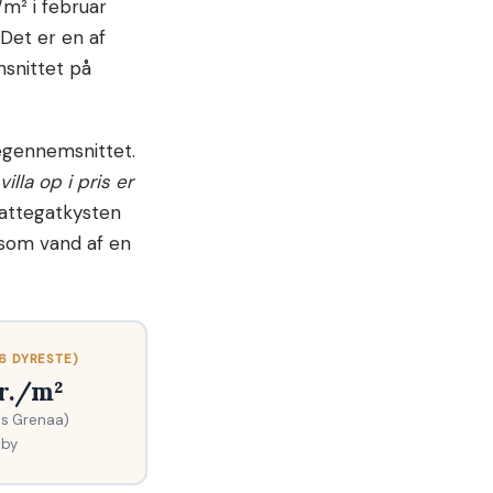
m² i februar
 Det er en af
snittet på
egennemsnittet.
illa op i pris er
Kattegatkysten
 som vand af en
6 DYRESTE)
kr./m²
es Grenaa)
 by