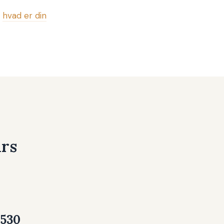
l
hvad er din
urs
530