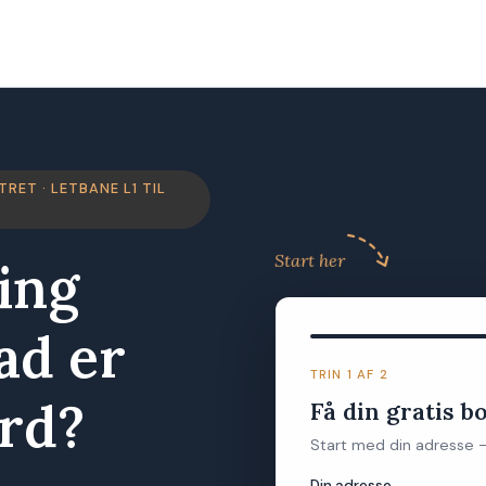
RET · LETBANE L1 TIL
Start her
ing
ad er
TRIN 1 AF 2
ærd?
Få din gratis b
Start med din adresse –
Din adresse