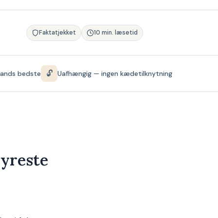
Faktatjekket
10 min. læsetid
🔓
lands bedste
Uafhængig — ingen kædetilknytning
dyreste