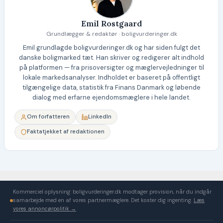
Emil Rostgaard
Grundlægger & redaktør · boligvurderinger.dk
Emil grundlagde boligvurderinger.dk og har siden fulgt det
danske boligmarked tæt. Han skriver og redigerer alt indhold
på platformen — fra prisoversigter og mæglervejledninger til
lokale markedsanalyser. Indholdet er baseret på offentligt
tilgængelige data, statistik fra Finans Danmark og løbende
dialog med erfarne ejendomsmæglere i hele landet.
Om forfatteren
LinkedIn
Faktatjekket af redaktionen
Kommerciel oplysning: boligvurderinger.dk modtager provision, når du indgår
samarbejde med en af vores partnermæglere. Det koster dig ingenting.
Læs
vores annoncørpolitik →