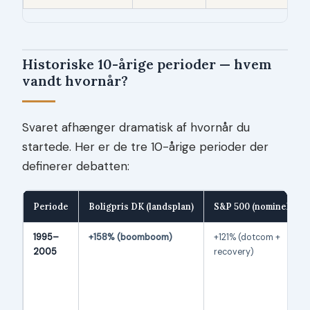
Historiske 10-årige perioder — hvem
vandt hvornår?
Svaret afhænger dramatisk af hvornår du
startede. Her er de tre 10-årige perioder der
definerer debatten:
Periode
Boligpris DK (landsplan)
S&P 500 (nominelt)
1995–
+158% (boomboom)
+121% (dotcom +
2005
recovery)