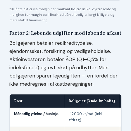
*Belånte aktier via margin har markant højere risiko, dyrere rente og
mulighed for margin call. Realkreditlån til bolig er langt billigere og
mere stabilt finansiering.
Factor 2: Løbende udgifter mod løbende afkast
Boligejeren betaler realkreditydelse,
ejendomsskat, forsikring og vedligeholdelse.
Aktieinvestoren betaler ÅOP (0,1–0,5% for
indeksfonde) og evt. skat på udbytter. Men
boligejeren sparer lejeudgiften — en fordel der
ikke medregnes i afkastberegninger:
Post
Boligejer (3 mio. kr. bolig)
Leje
Månedlig ydelse / husleje
~12.000 kr./md. (inkl.
~15
afdrag)
kr./