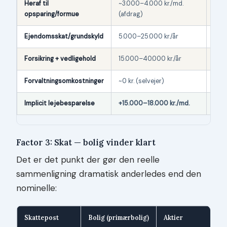
Heraf til
~3.000–4.000 kr./md.
Evt.
opsparing/formue
(afdrag)
inve
Ejendomsskat/grundskyld
5.000–25.000 kr./år
0 kr.
Forsikring + vedligehold
15.000–40.000 kr./år
~0 kr
Forvaltningsomkostninger
~0 kr. (selvejer)
0,1–
Implicit lejebesparelse
+15.000–18.000 kr./md.
0 kr.
Factor 3: Skat — bolig vinder klart
Det er det punkt der gør den reelle
sammenligning dramatisk anderledes end den
nominelle:
Skattepost
Bolig (primærbolig)
Aktier