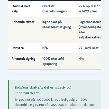
Gevinst ved
Skattefri
27% op til 67.500
salg
(parcelhusregel)
kr./42% over
Løbende afkast
Ingen skat på
Lagerbeskatning
urealiseret stigning
(investeringsfonde)
eller
salgsbeskatning
Udbytte
N/A
27–42% skat
Friværdistigning
100% skattefri
N/A
opsparing
Boligens skattefordel er massiv og
undervurderet
En gevinst på 1.000.000 kr. ved boligsalg er 100%
skattefri. En gevinst på 1.000.000 kr. i aktier beskattes