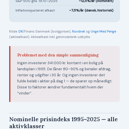
S&P 500 gns. 1970–2025
~12,5%/år (nominelt)
Inflationsjusteret afkast
~7,5%/år (dansk, historisk)
Kilde:
DR
/Finans Danmark (boligpriser),
Nordnet
og
Unge Med Penge
(aktieafkast). Aktieafkast inkl. geninvesteret udbytte.
Problemet med den simple sammenligning
Ingen investerer 341.000 kr. kontant i en bolig på
landsplan i 1995. De låner 80–90% og betaler afdrag,
renter og udgifter i 30 år. Og ingen investerer det
fulde beløb i aktier på dag 1 — de sparer op månedligt.
Disse to faktorer ændrer fundamentalt hvem der
“vinder”.
Nominelle prisindeks 1995–2025 — alle
aktivklasser