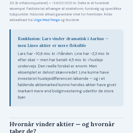
30 år inflationsjusteret) = ~3.600.000 kr. Dette er et forenklet
eksempel. Faktiske tal afhænger af skatteform, fundvalg og specifikke
tidspunkter. Historisk afkast garanterer intet for fremtiden. Kilde:
aktieafkast fra
Unge Med Penge
og Nordnet.
Konklusion: Lars vinder dramatisk i Aarhus —
men Lines aktier er mere fleksible
Lars har ~10,6 mio. kr. i hånden. Line har ~2,3 mio. kr.
efter skat — men har betalt 4,5 mio. kr. i husleje
undervejs. Den reelle forskel er enorm. Men
eksemplet er delvist skævvredet: Line kunne have
investeret huslejedifferencen løbende — og i et
faldende aktiemarked kunne hendes aktier have givet
markant mere end boliginvestering udenfor de store
byer.
Hvornår vinder aktier — og hvornår
taber de?