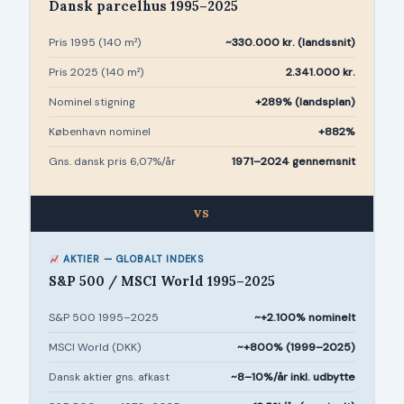
Dansk parcelhus 1995–2025
Pris 1995 (140 m²)
~330.000 kr. (landssnit)
Pris 2025 (140 m²)
2.341.000 kr.
Nominel stigning
+289% (landsplan)
København nominel
+882%
Gns. dansk pris 6,07%/år
1971–2024 gennemsnit
VS
AKTIER — GLOBALT INDEKS
S&P 500 / MSCI World 1995–2025
S&P 500 1995–2025
~+2.100% nominelt
MSCI World (DKK)
~+800% (1999–2025)
Dansk aktier gns. afkast
~8–10%/år inkl. udbytte