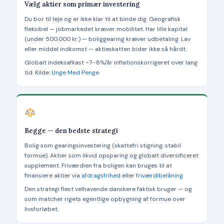
Vælg aktier som primær investering
Du bor til leje og er ikke klar til at binde dig. Geografisk
fleksibel — jobmarkedet kræver mobilitet. Har lille kapital
(under 500.000 kr.) — boliggearing kræver udbetaling. Lav
eller middel indkomst — aktieskatten bider ikke så hårdt.
Globalt indeksafkast ~7–8%/år inflationskorrigeret over lang
tid. Kilde:
Unge Med Penge
.
Begge — den bedste strategi
Bolig som gearingsinvestering (skattefri stigning, stabil
formue). Aktier som likvid opsparing og globalt diversificeret
supplement. Friværdien fra boligen kan bruges til at
finansiere aktier via
afdragsfrihed
eller
friværdibelåning
.
Den strategi flest velhavende danskere faktisk bruger — og
som matcher rigets egentlige opbygning af formue over
livsforløbet.