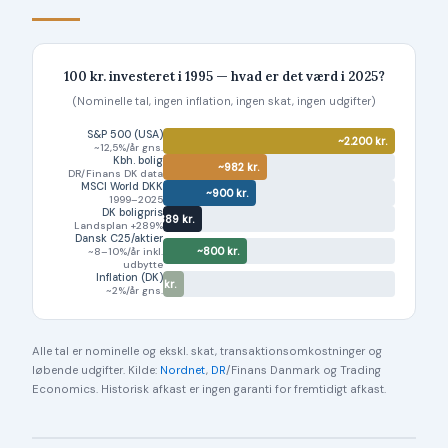
100 kr. investeret i 1995 — hvad er det værd i 2025?
(Nominelle tal, ingen inflation, ingen skat, ingen udgifter)
S&P 500 (USA)
~2.200 kr.
~12,5%/år gns.
Kbh. bolig
~982 kr.
DR/Finans DK data
MSCI World DKK
~900 kr.
1999–2025
DK boligpris
~389 kr.
Landsplan +289%
Dansk C25/aktier
~800 kr.
~8–10%/år inkl.
udbytte
Inflation (DK)
~181 kr.
~2%/år gns.
Alle tal er nominelle og ekskl. skat, transaktionsomkostninger og
løbende udgifter. Kilde:
Nordnet
,
DR
/Finans Danmark og Trading
Economics. Historisk afkast er ingen garanti for fremtidigt afkast.