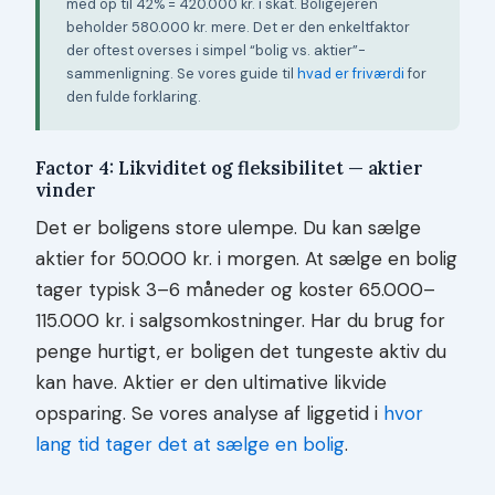
med op til 42% = 420.000 kr. i skat. Boligejeren
beholder 580.000 kr. mere. Det er den enkeltfaktor
der oftest overses i simpel “bolig vs. aktier”-
sammenligning. Se vores guide til
hvad er friværdi
for
den fulde forklaring.
Factor 4: Likviditet og fleksibilitet — aktier
vinder
Det er boligens store ulempe. Du kan sælge
aktier for 50.000 kr. i morgen. At sælge en bolig
tager typisk 3–6 måneder og koster 65.000–
115.000 kr. i salgsomkostninger. Har du brug for
penge hurtigt, er boligen det tungeste aktiv du
kan have. Aktier er den ultimative likvide
opsparing. Se vores analyse af liggetid i
hvor
lang tid tager det at sælge en bolig
.