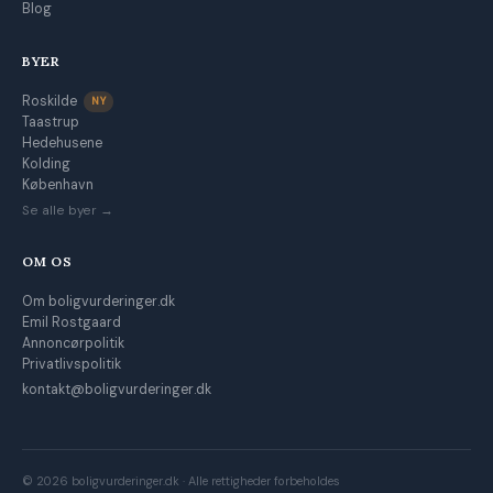
Blog
BYER
Roskilde
NY
Taastrup
Hedehusene
Kolding
København
Se alle byer →
OM OS
Om boligvurderinger.dk
Emil Rostgaard
Annoncørpolitik
Privatlivspolitik
kontakt@boligvurderinger.dk
© 2026 boligvurderinger.dk · Alle rettigheder forbeholdes