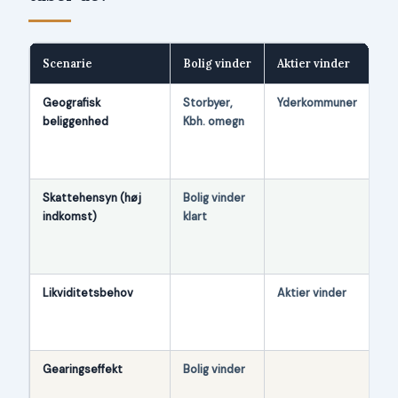
Scenarie
Bolig vinder
Aktier vinder
År
Geografisk
Storbyer,
Yderkommuner
Bol
beliggenhed
Kbh. omegn
+6
Ak
2.
Skattehensyn (høj
Bolig vinder
Ak
indkomst)
klart
be
42
Bo
Likviditetsbehov
Aktier vinder
Ak
min
6 
Gearingseffekt
Bolig vinder
80
gi