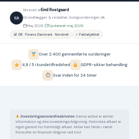
·
Emil Rostgaard
Skrevet af
Grundlægger & redaktør, boligvurderinger.dk
ER
·
Maj 2026
Opdateret maj 2026
DR · Finans Danmark · Nordnet
✓ Faktatjekket
Over 2.400 gennemførte vurderinger
4,8 / 5 i kundetilfredshed
GDPR-sikker behandling
⏱
Svar inden for 24 timer
Investeringsansvarsfraskrivelse:
Denne artikel er almen
information og ikke investeringsrådgivning. Historiske afkast er
ingen garanti for fremtidigt afkast. Aktier kan falde i værdi.
Konsulter en finansiel rådgiver ved tvivl.