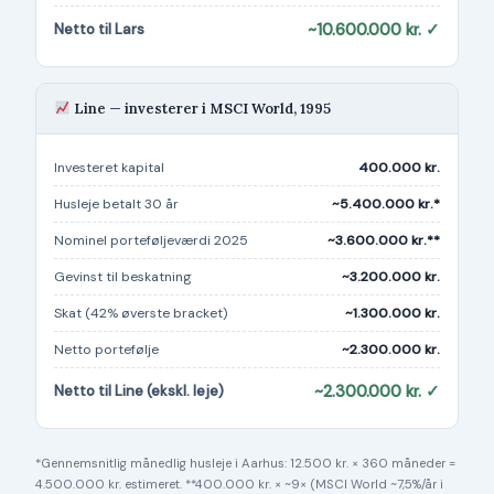
Netto til Lars
~10.600.000 kr. ✓
Line — investerer i MSCI World, 1995
Investeret kapital
400.000 kr.
Husleje betalt 30 år
~5.400.000 kr.*
Nominel porteføljeværdi 2025
~3.600.000 kr.**
Gevinst til beskatning
~3.200.000 kr.
Skat (42% øverste bracket)
~1.300.000 kr.
Netto portefølje
~2.300.000 kr.
Netto til Line (ekskl. leje)
~2.300.000 kr. ✓
*Gennemsnitlig månedlig husleje i Aarhus: 12.500 kr. × 360 måneder =
4.500.000 kr. estimeret. **400.000 kr. × ~9× (MSCI World ~7,5%/år i