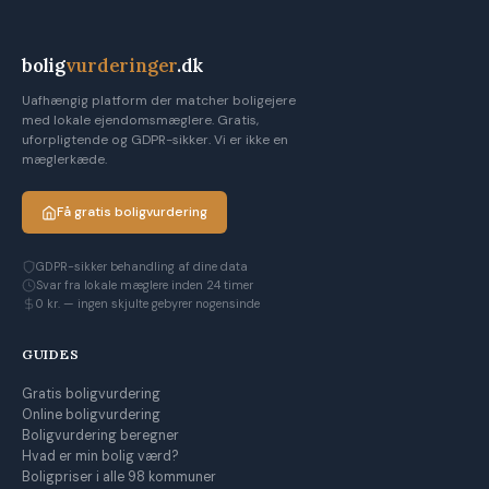
bolig
vurderinger
.dk
Uafhængig platform der matcher boligejere
med lokale ejendomsmæglere. Gratis,
uforpligtende og GDPR-sikker. Vi er ikke en
mæglerkæde.
Få gratis boligvurdering
GDPR-sikker behandling af dine data
Svar fra lokale mæglere inden 24 timer
0 kr. — ingen skjulte gebyrer nogensinde
GUIDES
Gratis boligvurdering
Online boligvurdering
Boligvurdering beregner
Hvad er min bolig værd?
Boligpriser i alle 98 kommuner