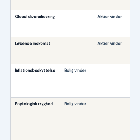
på
Global diversificering
Aktier vinder
MS
1.
23
Løbende indkomst
Aktier vinder
Udb
ka
au
Inflationsbeskyttelse
Bolig vinder
Re
in
Bo
inf
Psykologisk tryghed
Bolig vinder
Bol
30
Akt
Fi
−4
−2