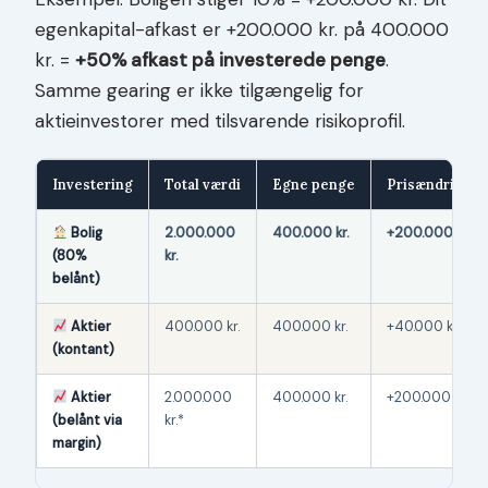
egenkapital-afkast er +200.000 kr. på 400.000
kr. =
+50% afkast på investerede penge
.
Samme gearing er ikke tilgængelig for
aktieinvestorer med tilsvarende risikoprofil.
Investering
Total værdi
Egne penge
Prisændring +
Bolig
2.000.000
400.000 kr.
+200.000 kr.
(80%
kr.
belånt)
Aktier
400.000 kr.
400.000 kr.
+40.000 kr.
(kontant)
Aktier
2.000.000
400.000 kr.
+200.000 kr.
(belånt via
kr.*
margin)