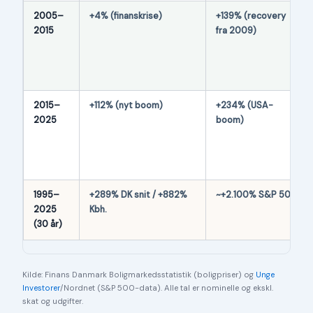
2005–
+4% (finanskrise)
+139% (recovery
2015
fra 2009)
2015–
+112% (nyt boom)
+234% (USA-
2025
boom)
1995–
+289% DK snit / +882%
~+2.100% S&P 500
2025
Kbh.
(30 år)
Kilde: Finans Danmark Boligmarkedsstatistik (boligpriser) og
Unge
Investorer
/Nordnet (S&P 500-data). Alle tal er nominelle og ekskl.
skat og udgifter.